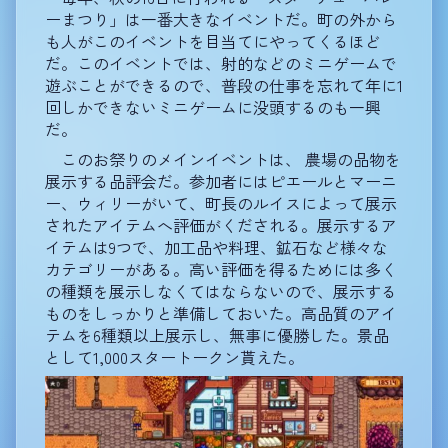
ーまつり」は一番大きなイベントだ。町の外から
も人がこのイベントを目当てにやってくるほど
だ。このイベントでは、射的などのミニゲームで
遊ぶことができるので、普段の仕事を忘れて年に1
回しかできないミニゲームに没頭するのも一興
だ。
このお祭りのメインイベントは、 農場の品物を
展示する品評会だ。参加者にはピエールとマーニ
ー、ウィリーがいて、町長のルイスによって展示
されたアイテムへ評価がくだされる。展示するア
イテムは9つで、加工品や料理、鉱石など様々な
カテゴリーがある。高い評価を得るためには多く
の種類を展示しなくてはならないので、展示する
ものをしっかりと準備しておいた。高品質のアイ
テムを6種類以上展示し、無事に優勝した。景品
として1,000スタートークン貰えた。